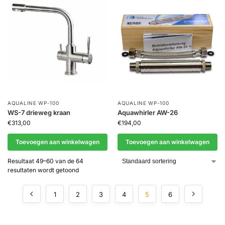
AQUALINE WP-100
AQUALINE WP-100
WS-7 drieweg kraan
Aquawhirler AW-26
€
313,00
€
194,00
Toevoegen aan winkelwagen
Toevoegen aan winkelwagen
Resultaat 49–60 van de 64
resultaten wordt getoond
1
2
3
4
5
6