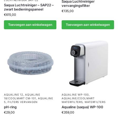
LUCHTREINIGER SAP-22
Saqua Luchtreiniger
Saqua Luchtreiniger – SAP22 –
vervangingsfilter
zwart bedieningspaneel
€
135,00
€
615,00
Toevoegen aan winkelwagen
Toevoegen aan winkelwagen
AQUALINE 12
,
AQUALINE
AQUALINE WP-100
,
18/COOLMART CM-101
,
AQUALINE
AQUALINE/COOLMART
5
,
FILTERS VERVANGEN
WATERFILTERS
,
WATERFILTERS
pH-ring
Aqualine (saqua) WP-100
€
29,00
€
359,00