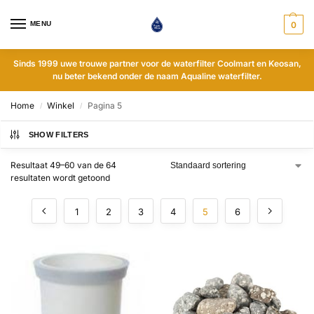
MENU
0
Sinds 1999 uwe trouwe partner voor de waterfilter Coolmart en Keosan,
nu beter bekend onder de naam Aqualine waterfilter.
Home
Winkel
Pagina 5
/
/
SHOW FILTERS
Resultaat 49–60 van de 64
resultaten wordt getoond
1
2
3
4
5
6