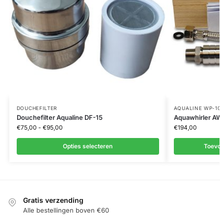
DOUCHEFILTER
AQUALINE WP-1
Douchefilter Aqualine DF-15
Aquawhirler A
€
75,00
-
€
95,00
€
194,00
Opties selecteren
Toev
Gratis verzending
Alle bestellingen boven €60