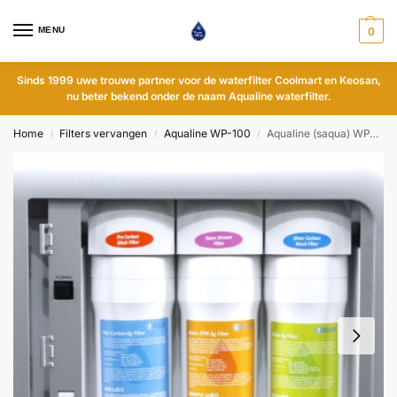
MENU
0
Sinds 1999 uwe trouwe partner voor de waterfilter Coolmart en Keosan,
nu beter bekend onder de naam Aqualine waterfilter.
Home
Filters vervangen
Aqualine WP-100
Aqualine (saqua) WP-100 jaarset filters
/
/
/