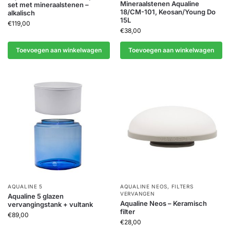
Mineraalstenen Aqualine
set met mineraalstenen –
18/CM-101, Keosan/Young Do
alkalisch
15L
€
119,00
€
38,00
Toevoegen aan winkelwagen
Toevoegen aan winkelwagen
AQUALINE 5
AQUALINE NEOS
,
FILTERS
VERVANGEN
Aqualine 5 glazen
Aqualine Neos – Keramisch
vervangingstank + vultank
filter
€
89,00
€
28,00