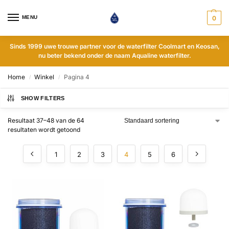
MENU
0
Sinds 1999 uwe trouwe partner voor de waterfilter Coolmart en Keosan,
nu beter bekend onder de naam Aqualine waterfilter.
Home
Winkel
Pagina 4
/
/
SHOW FILTERS
Resultaat 37–48 van de 64
resultaten wordt getoond
1
2
3
4
5
6