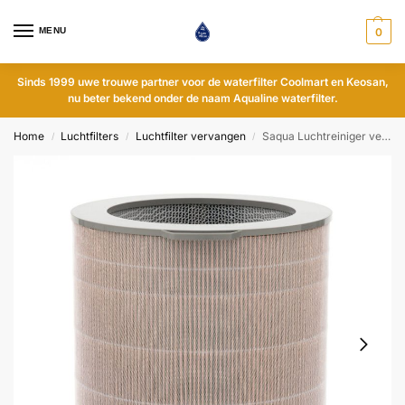
MENU
0
Sinds 1999 uwe trouwe partner voor de waterfilter Coolmart en Keosan,
nu beter bekend onder de naam Aqualine waterfilter.
Home
Luchtfilters
Luchtfilter vervangen
Saqua Luchtreiniger vervangingsfilter
/
/
/