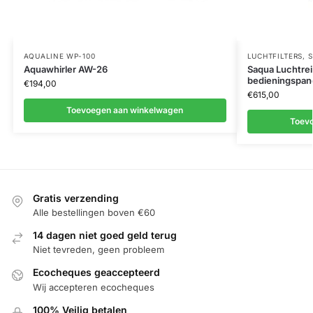
AQUALINE WP-100
LUCHTFILTERS
,
S
Aquawhirler AW-26
Saqua Luchtrein
bedieningspan
€
194,00
€
615,00
Toevoegen aan winkelwagen
Toev
Gratis verzending
Alle bestellingen boven €60
14 dagen niet goed geld terug
Niet tevreden, geen probleem
Ecocheques geaccepteerd
Wij accepteren ecocheques
100% Veilig betalen