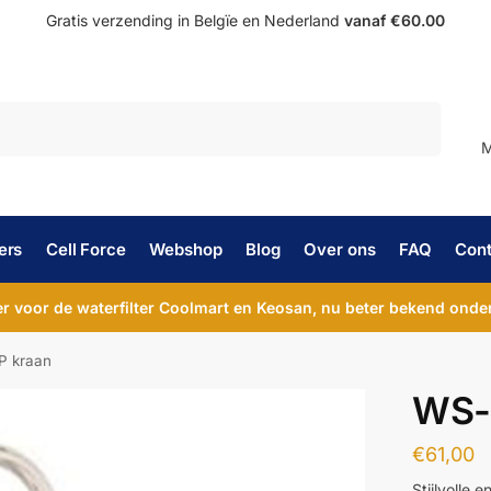
Gratis verzending in Belgïe en Nederland
vanaf €60.00
Zoeken
M
ers
Cell Force
Webshop
Blog
Over ons
FAQ
Cont
 voor de waterfilter Coolmart en Keosan, nu beter bekend onder
P kraan
WS-
€
61,00
Stijlvolle