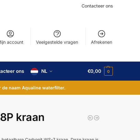
Contacteer ons
ijn account
Veelgestelde vragen
Afrekenen
acteer ons
NL
€
0,00
0
 de naam Aqualine waterfilter.
8P kraan
 en betaalbare Carbonit WS-7 kraan. Deze kraan is