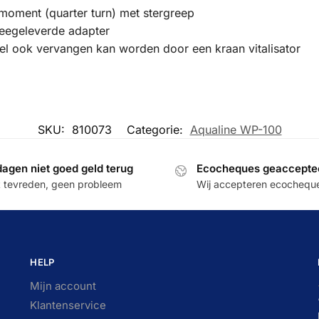
moment (quarter turn) met stergreep
meegeleverde adapter
el ook vervangen kan worden door een kraan vitalisator
SKU:
810073
Categorie:
Aqualine WP-100
dagen niet goed geld terug
Ecocheques geaccepte
t tevreden, geen probleem
Wij accepteren ecochequ
HELP
Mijn account
Klantenservice