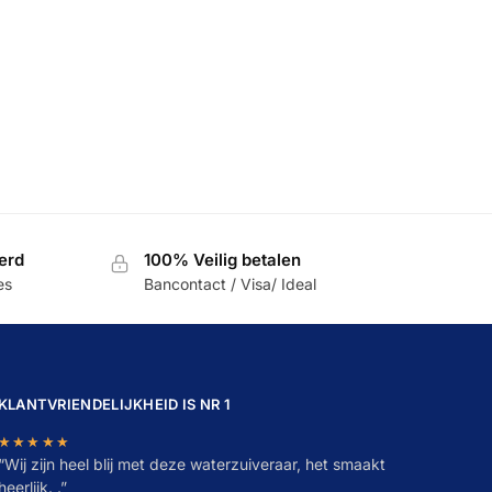
erd
100% Veilig betalen
es
Bancontact / Visa/ Ideal
KLANTVRIENDELIJKHEID IS NR 1
★★★★★
“
W
ij zijn heel blij met deze waterzuiveraar, het smaakt
heerlijk. .”