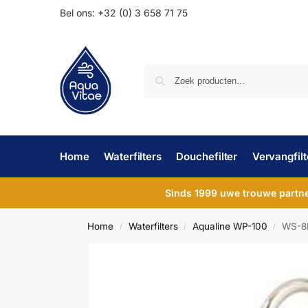
Bel ons: +32 (0) 3 658 71 75
Home
Waterfilters
Douchefilter
Vervangfilt
Sinds 1999 uwe trouwe partner
Home
Waterfilters
Aqualine WP-100
WS-8
/
/
/