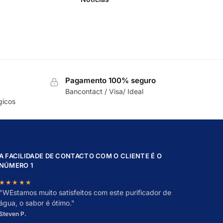
Pagamento 100% seguro
Bancontact / Visa/ Ideal
gicos
A FACILIDADE DE CONTACTO COM O CLIENTE É O
NÚMERO 1
★★★★★
"
W
Estamos muito satisfeitos com este purificador de
água, o sabor é ótimo."
Steven P.