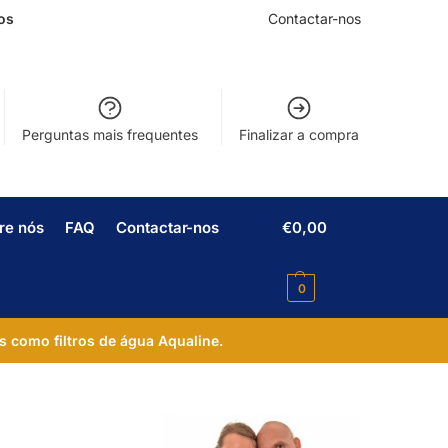
os
Contactar-nos
Perguntas mais frequentes
Finalizar a compra
re nós
FAQ
Contactar-nos
€
0,00
0
s como filtros de água Aqualine.