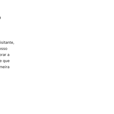
o
sitante,
osso
orar a
te que
imeira