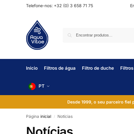
Telefone-nos: +32 (0) 3 658 71 75
En
Início
Filtros de água
Filtro de duche
Filtro
PT
Desde 1999, o seu parceiro fiel
Página
inicial
Notícias
/
Notícias