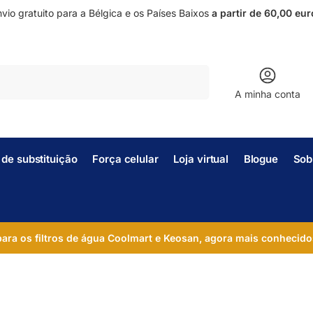
vio gratuito para a Bélgica e os Países Baixos
a partir de 60,00 eur
Pesquisar
A minha conta
s de substituição
Força celular
Loja virtual
Blogue
Sob
 para os filtros de água Coolmart e Keosan, agora mais conhecido