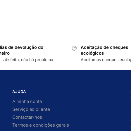
dias de devolução do
Aceitação de cheques
heiro
ecológicos
 satisfeito, não há problema
Aceitamos cheques ecoló
AJUDA
A minha conta
Serviço ao cliente
Contactar-nos
Termos e condições gerais