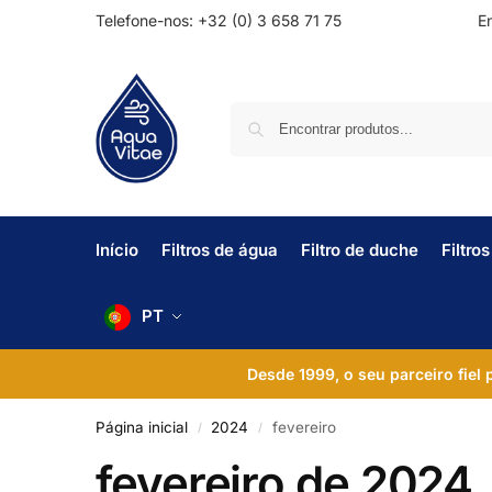
Telefone-nos: +32 (0) 3 658 71 75
En
Início
Filtros de água
Filtro de duche
Filtro
PT
Desde 1999, o seu parceiro fiel
Página inicial
2024
fevereiro
/
/
fevereiro de 2024