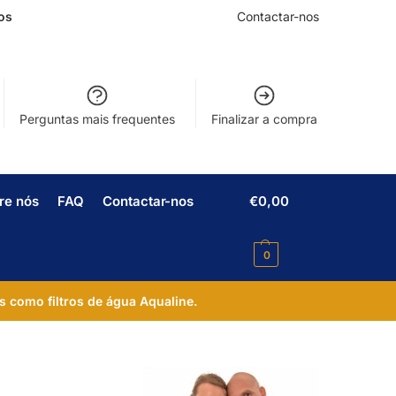
os
Contactar-nos
Perguntas mais frequentes
Finalizar a compra
re nós
FAQ
Contactar-nos
€
0,00
0
s como filtros de água Aqualine.