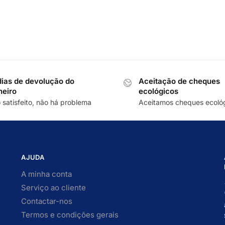
dias de devolução do
Aceitação de cheques
heiro
ecológicos
 satisfeito, não há problema
Aceitamos cheques ecoló
AJUDA
A minha conta
Serviço ao cliente
Contactar-nos
Termos e condições gerais