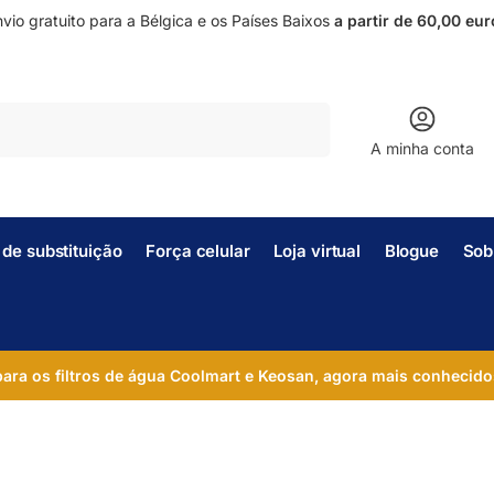
vio gratuito para a Bélgica e os Países Baixos
a partir de 60,00 eur
Pesquisar
A minha conta
s de substituição
Força celular
Loja virtual
Blogue
Sob
 para os filtros de água Coolmart e Keosan, agora mais conhecido