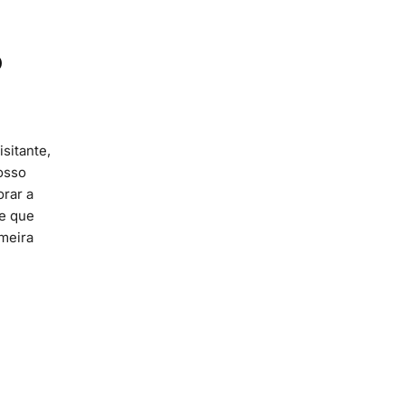
o
sitante,
osso
orar a
te que
imeira