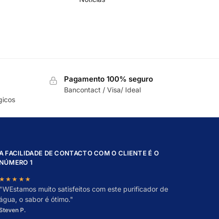
Pagamento 100% seguro
Bancontact / Visa/ Ideal
gicos
A FACILIDADE DE CONTACTO COM O CLIENTE É O
NÚMERO 1
★★★★★
"
W
Estamos muito satisfeitos com este purificador de
água, o sabor é ótimo."
Steven P.