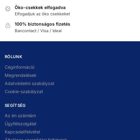
Öko-csekkek elfogadva
Elfogadjuk az öko csekkeket
100% biztonságos fizetés
Bancontact / Visa / Ideal
RÓLUNK
Céginformáció
Megrendelések
Adatvédelmi szabályzat
Cookie-szabályzat
SEGÍTSÉG
Az én számlám
Ügyfélszolgálat
Kapcsolatfelvétel
Általános szerződési feltételek