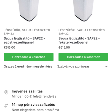
LÉGSZŰRŐK
,
SAQUA LÉGTISZTÍTÓ
LÉGSZŰRŐK
,
SAQUA LÉGTISZTÍTÓ
SAP-22
SAP-22
Saqua légtisztító - SAP22 -
Saqua légtisztító - SAP22 -
ezüst vezérlőpanel
fekete kezelőpanel
€
615,00
€
615,00
Hozzáadás a kosárhoz
Hozzáadás a kosárhoz
Összes 2 eredmény megjelenítése
Ingyenes szállítás
Minden 60 € feletti rendelés
14 nap pénzvisszafizetés
Nem elégedett, nem probléma