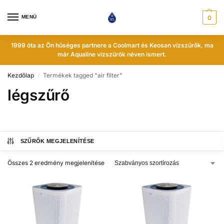
MENÜ
0
1999 óta az Ön hűséges partnere a Coolmart és Keosan vízszűrők, ma
már Aqualine vízszűrők néven ismert.
Kezdőlap
Termékek tagged "air filter"
/
légszűrő
SZŰRŐK MEGJELENÍTÉSE
Összes 2 eredmény megjelenítése