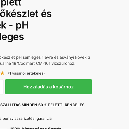
plett
őkészlet és
k - pH
leges
rőkészlet pH semleges 1 évre és ásványi kövek 3
ualine 18/Coolmart CM-101 vízszűrőhöz.
(1
vásárlói értékelés)
Hozzáadás a kosárhoz
SZÁLLÍTÁS MINDEN 60 € FELETTI RENDELÉS
s pénzvisszafizetési garancia
100% biztonságos fizetés