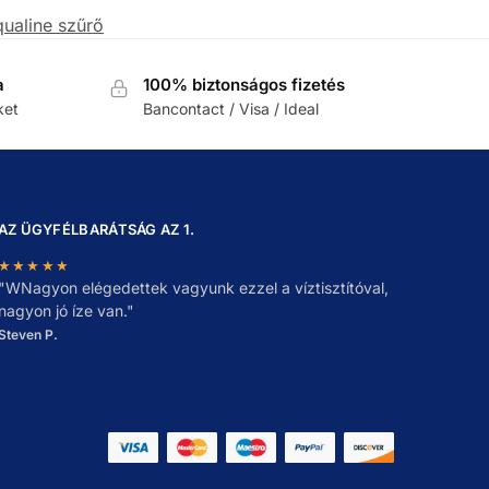
ualine szűrő
a
100% biztonságos fizetés
ket
Bancontact / Visa / Ideal
AZ ÜGYFÉLBARÁTSÁG AZ 1.
★★★★★
"
W
Nagyon elégedettek vagyunk ezzel a víztisztítóval,
nagyon jó íze van."
Steven P.