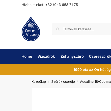
Hívjon minket: +32 (0) 3 658 71 75
Home
Vízszűrők
Zuhanyszűrő
Csereszűrő
1999 óta az Ön hűség
Kezdőlap
Szűrők cseréje
Aqualine 18/Coolma
/
/