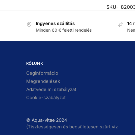
SKU:
8200
Ingyenes szállítás
14 
Minden 60 € feletti rendelés
Nem
RÓLUNK
Céginformáció
Megrendelések
Adatvédelmi szabályzat
Cookie-szabályzat
© Aqua-vitae 2024
(Tisztességesen és becsületesen szűrt víz