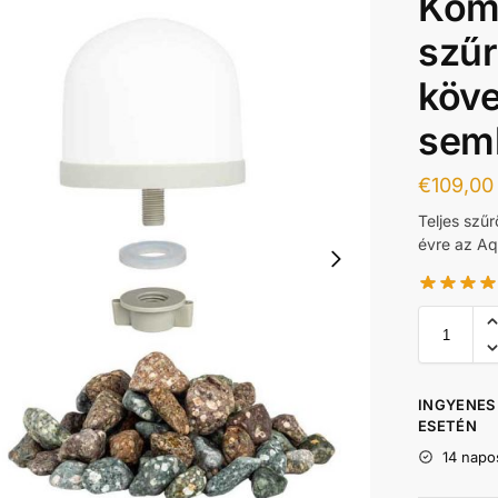
Kom
szűr
köve
sem
€
109,00
Teljes szű
évre az Aq
INGYENES 
ESETÉN
14 napo