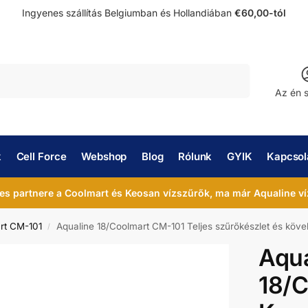
Ingyenes szállítás Belgiumban és Hollandiában
€60,00-tól
Keresés
Az én 
k
Cell Force
Webshop
Blog
Rólunk
GYIK
Kapcsola
es partnere a Coolmart és Keosan vízszűrők, ma már Aqualine ví
rt CM-101
Aqualine 18/Coolmart CM-101 Teljes szűrőkészlet és köv
/
Aqua
18/