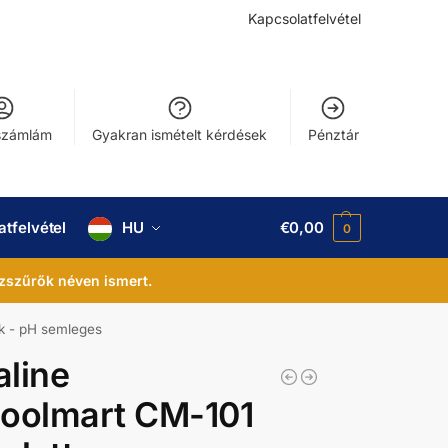
Kapcsolatfelvétel
számlám
Gyakran ismételt kérdések
Pénztár
tfelvétel
HU
€
0,00
0
zszűrők néven ismert.
ek - pH semleges
line
Coolmart CM-101