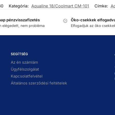
30
Kategória:
Aqualine 18/Coolmart CM-101
Címke:
Aq
nap pénzvisszafizetés
Öko-csekkek elfogadv
 elégedett, nem probléma
Elfogadjuk az öko csekke
SEGÍTSÉG
Az én számlám
Ügyfélszolgálat
Kapcsolatfelvétel
Általános szerződési feltételek