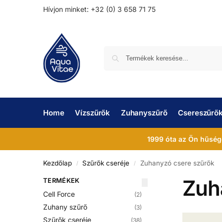
Hívjon minket: +32 (0) 3 658 71 75
Home
Vízszűrők
Zuhanyszűrő
Csereszűrő
1999 óta az Ön hűség
Kezdőlap
Szűrők cseréje
Zuhanyzó csere szűrők
/
/
Zuh
TERMÉKEK
Cell Force
(2)
Zuhany szűrő
(3)
Szűrők cseréje
(38)