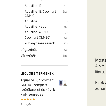
Aqualine 12
(11)
Aqualine 18/Coolmart
(13)
CM-101
Aqualine 5
(11)
Aqualine Neos
(6)
Aqualine WP-100
(1)
Coolmart CM-201
(3)
Zuhanycsere szűrők
(3)
Légszűrők
(3)
Vízszűrők
(18)
Mosta
A víz
illatú.
LEGJOBB TERMÉKEK
Aqualine 18/Coolmart
Ezek 
CM-101 Komplett
zuhan
szűrőkészlet és kövek
- pH semleges
€
109,00