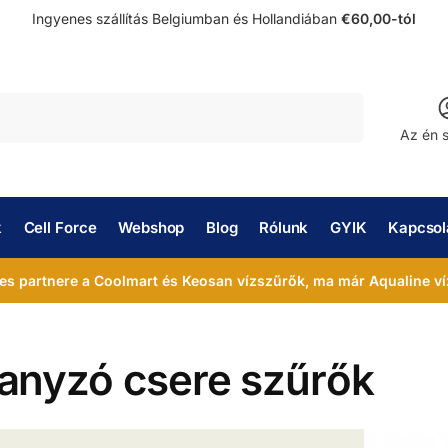
Ingyenes szállítás Belgiumban és Hollandiában
€60,00-tól
Keresés
Az én 
k
Cell Force
Webshop
Blog
Rólunk
GYIK
Kapcsola
es partnere a Coolmart és Keosan vízszűrők, ma már Aqualine ví
anyzó csere szűrők