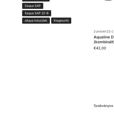
Saqua SAP
Saqua SAP 22-B
sAqua készülék
Kiegészítő
ZUHANYZÓ C
Aqualine D
(kombinált
€
42,00