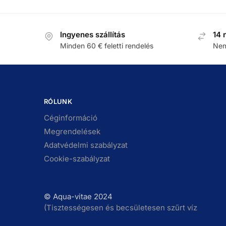
Ingyenes szállítás
14 
Minden 60 € feletti rendelés
Nem
RÓLUNK
Céginformáció
Megrendelések
Adatvédelmi szabályzat
Cookie-szabályzat
© Aqua-vitae 2024
(Tisztességesen és becsületesen szűrt víz