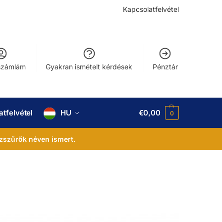
Kapcsolatfelvétel
számlám
Gyakran ismételt kérdések
Pénztár
tfelvétel
HU
€
0,00
0
zszűrők néven ismert.