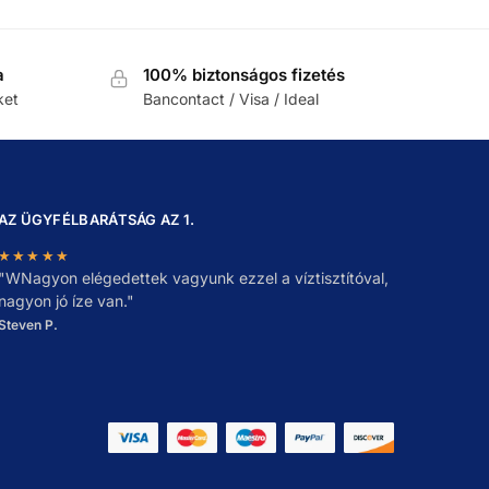
a
100% biztonságos fizetés
ket
Bancontact / Visa / Ideal
AZ ÜGYFÉLBARÁTSÁG AZ 1.
★★★★★
"
W
Nagyon elégedettek vagyunk ezzel a víztisztítóval,
nagyon jó íze van."
Steven P.