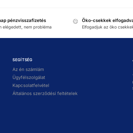
nap pénzvisszafizetés
Öko-csekkek elfogadv
 elégedett, nem probléma
Elfogadjuk az öko csekke
SEGÍTSÉG
Az én számlám
Ügyfélszolgálat
Kapcsolatfelvétel
Általános szerződési feltételek