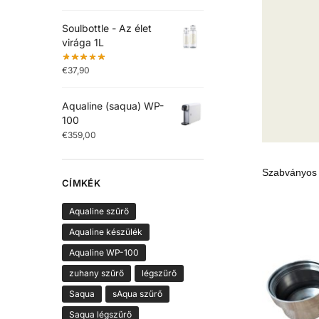
Soulbottle - Az élet
virága 1L
€
37,90
Aqualine (saqua) WP-
100
€
359,00
CÍMKÉK
Aqualine szűrő
Aqualine készülék
Aqualine WP-100
zuhany szűrő
légszűrő
Saqua
sAqua szűrő
Saqua légszűrő