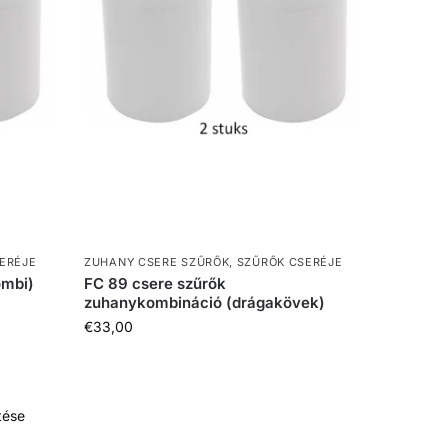
ERÉJE
ZUHANY CSERE SZŰRŐK
,
SZŰRŐK CSERÉJE
ombi)
FC 89 csere szűrők
zuhanykombináció (drágakövek)
€
33,00
tése