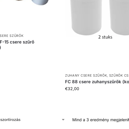
SERE SZŰRŐK
F-15 csere szűrő
)
ZUHANY CSERE SZŰRŐK
,
SZŰRŐK CS
FC 88 csere zuhanyszűrők (k
€
32,00
Mind a 3 eredmény megjelení