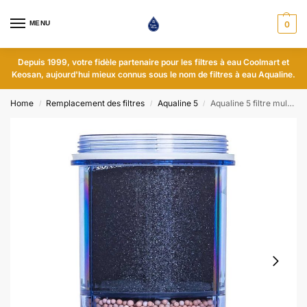
MENU
0
Depuis 1999, votre fidèle partenaire pour les filtres à eau Coolmart et
Keosan, aujourd'hui mieux connus sous le nom de filtres à eau Aqualine.
Home
Remplacement des filtres
Aqualine 5
Aqualine 5 filtre multi-étapes - pH neutre
/
/
/