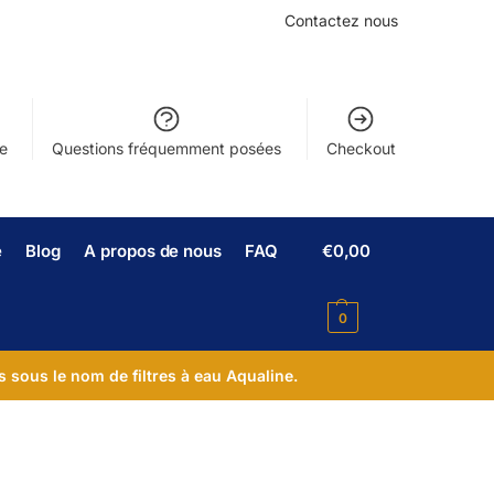
Contactez nous
e
Questions fréquemment posées
Checkout
e
Blog
A propos de nous
FAQ
€
0,00
0
s sous le nom de filtres à eau Aqualine.