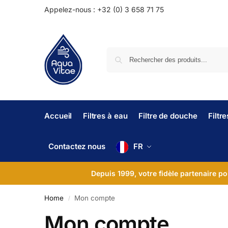
Appelez-nous : +32 (0) 3 658 71 75
Accueil
Filtres à eau
Filtre de douche
Filtr
Contactez nous
FR
Depuis 1999, votre fidèle partenaire po
Home
Mon compte
/
Mon compte