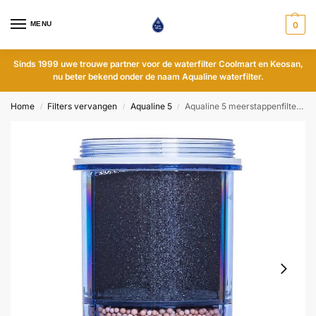
MENU
0
Sinds 1999 uwe trouwe partner voor de waterfilter Coolmart en Keosan,
nu beter bekend onder de naam Aqualine waterfilter.
Home
Filters vervangen
Aqualine 5
Aqualine 5 meerstappenfilter – pH-neutraal
/
/
/