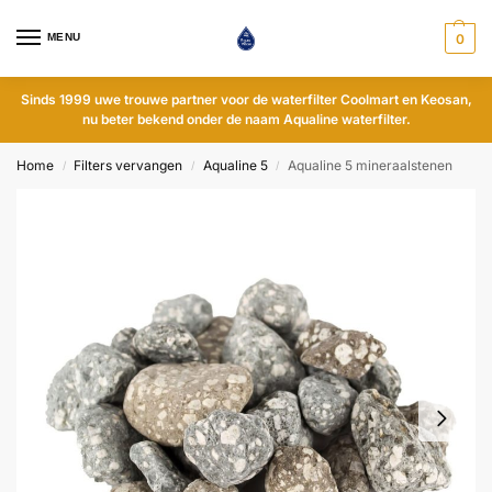
MENU
0
Sinds 1999 uwe trouwe partner voor de waterfilter Coolmart en Keosan,
nu beter bekend onder de naam Aqualine waterfilter.
Home
Filters vervangen
Aqualine 5
Aqualine 5 mineraalstenen
/
/
/