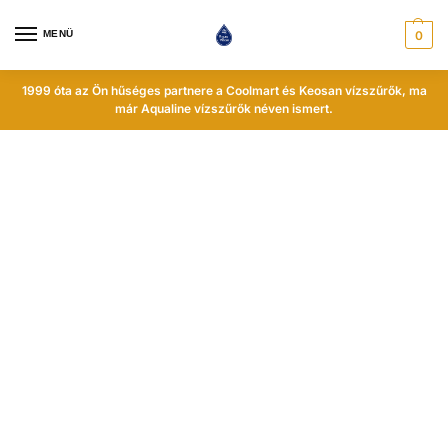
MENÜ
0
1999 óta az Ön hűséges partnere a Coolmart és Keosan vízszűrők, ma
már Aqualine vízszűrők néven ismert.