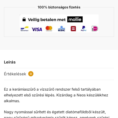
100% biztonságos fizetés
Leírás
Értékelések
0
Ez a kerámiaszűrő a vízszűrő rendszer felső tartályában
elhelyezett első szűrési lépés. Kizárólag a Neos készülékhez
alkalmas.
Nagy nyomással sűrített és égetett diatómaföldből készült,
nagy sűrűségű mikrokerámia szűrőt képez, amelynek szűrési