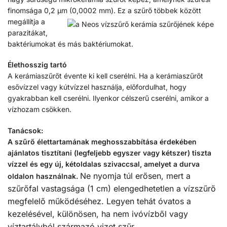
finomsága 0,2 µm (0,0002 mm). Ez a szűrő
többek között
megállítja a
parazitákat,
baktériumokat és más baktériumokat.
Élethosszig tartó
A kerámiaszűrőt évente ki kell cserélni. Ha a kerámiaszűrőt
esővízzel vagy kútvízzel használja, előfordulhat, hogy
gyakrabban kell cserélni. Ilyenkor célszerű cserélni, amikor a
vízhozam csökken.
Tanácsok:
A szűrő élettartamának meghosszabbítása érdekében
ajánlatos tisztítani (legfeljebb egyszer vagy kétszer) tiszta
vízzel és egy új, kétoldalas szivaccsal, amelyet a durva
Ne nyomja túl erősen, mert a
oldalon használnak.
szűrőfal vastagsága (1 cm) elengedhetetlen a vízszűrő
megfelelő működéséhez.
Legyen tehát óvatos a
kezelésével, különösen, ha nem ivóvízből vagy
víztartályból származó vizet szűr.