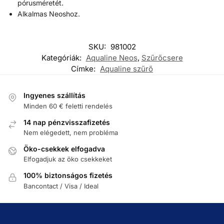
pórusméretét.
Alkalmas Neoshoz.
SKU:
981002
Kategóriák:
Aqualine Neos
,
Szűrőcsere
Címke:
Aqualine szűrő
Ingyenes szállítás
Minden 60 € feletti rendelés
14 nap pénzvisszafizetés
Nem elégedett, nem probléma
Öko-csekkek elfogadva
Elfogadjuk az öko csekkeket
100% biztonságos fizetés
Bancontact / Visa / Ideal