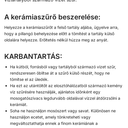
A kerámiaszűrő beszerelése:
Helyezze a kerámiaszűrőt a felső tartály aljába, ügyelve arra,
hogy a pillangó behelyezése előtt a tömítést a tartály külső
oldalára helyezze. Erőltetés nélkül húzza meg az anyát.
KARBANTARTÁS:
Ha kútból, forrásból vagy tartályból származó vizet szűr,
rendszeresen öblítse át a szűrő külső részét, hogy ne
tömítse el az üledék.
Ha ezt az utántöltőt az elosztóhálózatból származó kemény
víz szűrésére használják, ajánlatos időnként egy
mosogatószivacs legdurvább oldalával vízzel átdörzsölni a
kerámiát.
Soha ne használjon mosószert vagy savat. Különösen ne
használjon ecetet, amely tönkreteheti vagy
megváltoztathatja ennek a finom kerámiának a