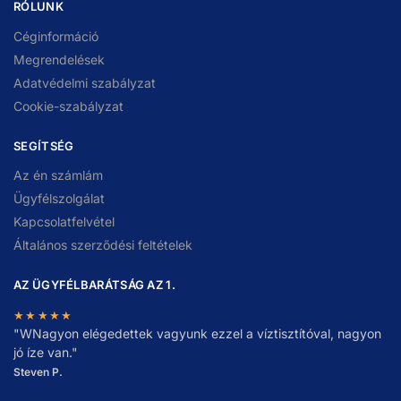
RÓLUNK
Céginformáció
Megrendelések
Adatvédelmi szabályzat
Cookie-szabályzat
SEGÍTSÉG
Az én számlám
Ügyfélszolgálat
Kapcsolatfelvétel
Általános szerződési feltételek
AZ ÜGYFÉLBARÁTSÁG AZ 1.
★★★★★
"
W
Nagyon elégedettek vagyunk ezzel a víztisztítóval, nagyon
jó íze van."
Steven P.