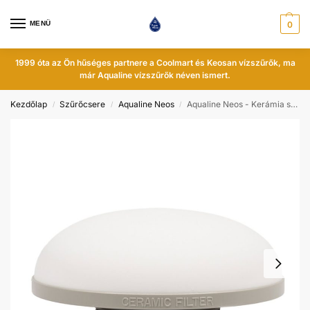
MENÜ
0
1999 óta az Ön hűséges partnere a Coolmart és Keosan vízszűrők, ma
már Aqualine vízszűrők néven ismert.
Kezdőlap
Szűrőcsere
Aqualine Neos
Aqualine Neos - Kerámia szűrő
/
/
/