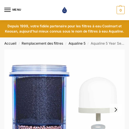
MENU
0
Depuis 1999, votre fidèle partenaire pour les filtres à eau Coolmart et
Keosan, aujourd'hui mieux connus sous le nom de filtres à eau Aqualine.
Accueil
Remplacement des filtres
Aqualine 5
Aqualine 5 Year Set - pH neutre
/
/
/