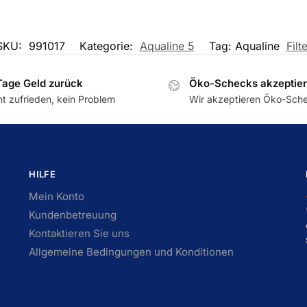
SKU:
991017
Kategorie:
Aqualine 5
Tag: Aqualine
Filt
Tage Geld zurück
Öko-Schecks akzeptier
ht zufrieden, kein Problem
Wir akzeptieren Öko-Sch
HILFE
Mein Konto
Kundenbetreuung
Kontaktieren Sie uns
Allgemeine Bedingungen und Konditionen