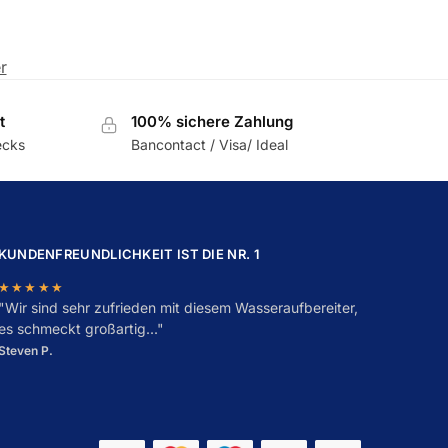
er
t
100% sichere Zahlung
ecks
Bancontact / Visa/ Ideal
KUNDENFREUNDLICHKEIT IST DIE NR. 1
★★★★★
"
W
ir sind sehr zufrieden mit diesem Wasseraufbereiter,
es schmeckt großartig..."
Steven P.