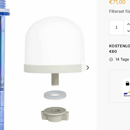
€
71,00
Filterset f
KOSTENLO
€60
14 Tage