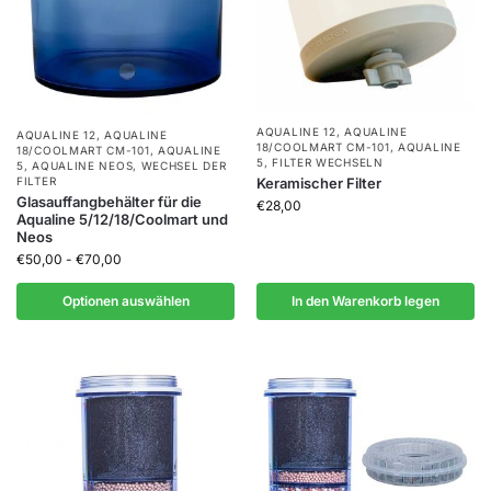
AQUALINE 12
,
AQUALINE
AQUALINE 12
,
AQUALINE
18/COOLMART CM-101
,
AQUALINE
18/COOLMART CM-101
,
AQUALINE
5
,
FILTER WECHSELN
5
,
AQUALINE NEOS
,
WECHSEL DER
FILTER
Keramischer Filter
Glasauffangbehälter für die
€
28,00
Aqualine 5/12/18/Coolmart und
Neos
€
50,00
-
€
70,00
Optionen auswählen
In den Warenkorb legen