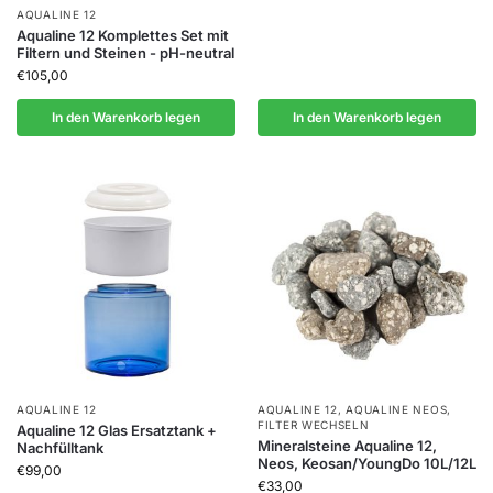
AQUALINE 12
Aqualine 12 Komplettes Set mit
Filtern und Steinen - pH-neutral
€
105,00
In den Warenkorb legen
In den Warenkorb legen
AQUALINE 12
AQUALINE 12
,
AQUALINE NEOS
,
FILTER WECHSELN
Aqualine 12 Glas Ersatztank +
Mineralsteine Aqualine 12,
Nachfülltank
Neos, Keosan/YoungDo 10L/12L
€
99,00
€
33,00