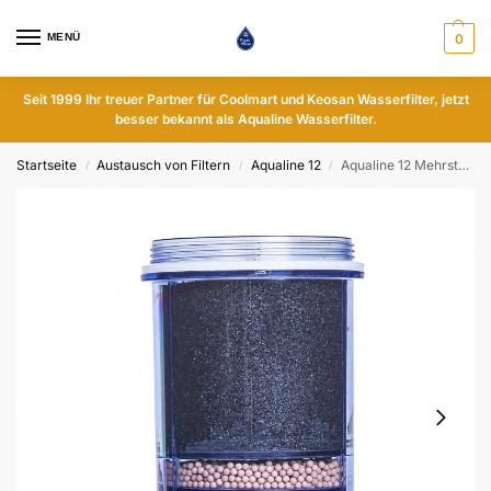
MENÜ
0
Seit 1999 Ihr treuer Partner für Coolmart und Keosan Wasserfilter, jetzt
besser bekannt als Aqualine Wasserfilter.
Startseite
Austausch von Filtern
Aqualine 12
Aqualine 12 Mehrstufenfilter - pH-neutral
/
/
/