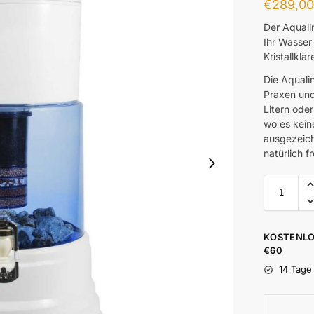
€
289,0
Der Aqualin
Ihr Wasser 
Kristallkl
Die Aquali
Praxen und 
Litern oder
wo es kein
ausgezeich
natürlich 
KOSTENLO
€60
14 Tage