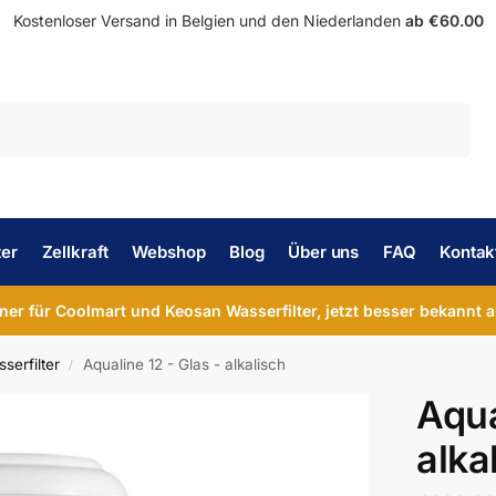
Kostenloser Versand in Belgien und den Niederlanden
ab €60.00
Suche
ter
Zellkraft
Webshop
Blog
Über uns
FAQ
Kontak
tner für Coolmart und Keosan Wasserfilter, jetzt besser bekannt a
serfilter
Aqualine 12 - Glas - alkalisch
/
Aqua
alka