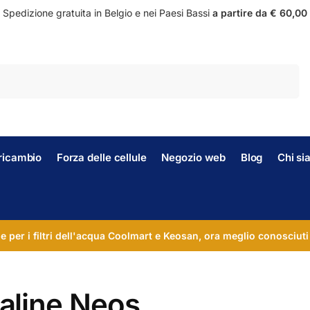
Spedizione gratuita in Belgio e nei Paesi Bassi
a partire da € 60,00
Ricerca
i ricambio
Forza delle cellule
Negozio web
Blog
Chi s
le per i filtri dell'acqua Coolmart e Keosan, ora meglio conosciuti
aline Neos