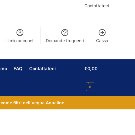
Contattateci
Il mio account
Domande frequenti
Cassa
iamo
FAQ
Contattateci
€
0,00
0
 come filtri dell'acqua Aqualine.