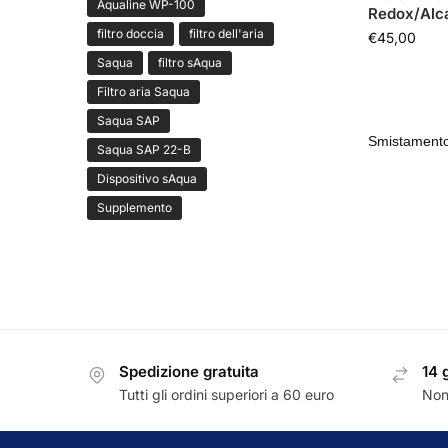
Aqualine WP-100
Redox/Alca
filtro doccia
filtro dell'aria
€
45,00
Saqua
filtro sAqua
Filtro aria Saqua
Saqua SAP
Saqua SAP 22-B
Dispositivo sAqua
Supplemento
Spedizione gratuita
14 
Tutti gli ordini superiori a 60 euro
Non