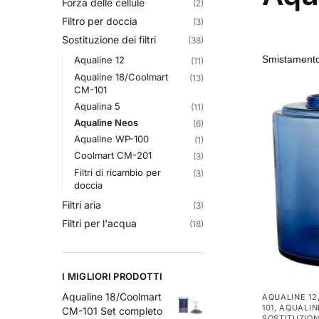
Forza delle cellule
(2)
Filtro per doccia
(3)
Sostituzione dei filtri
(38)
Aqualine 12
(11)
Aqualine 18/Coolmart
(13)
CM-101
Aqualina 5
(11)
Aqualine Neos
(6)
Aqualine WP-100
(1)
Coolmart CM-201
(3)
Filtri di ricambio per
(3)
doccia
Filtri aria
(3)
Filtri per l'acqua
(18)
I MIGLIORI PRODOTTI
Aqualine 18/Coolmart
AQUALINE 12
101
,
AQUALIN
CM-101 Set completo
SOSTITUZIONE