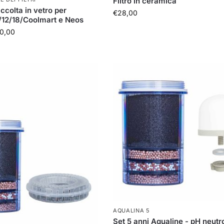
Filtro in ceramica
ccolta in vetro per
€
28,00
/12/18/Coolmart e Neos
0,00
AQUALINA 5
Set 5 anni Aqualine - pH neutr