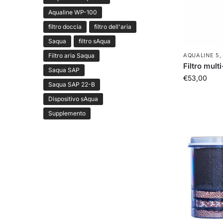
Aqualine WP-100
filtro doccia
filtro dell'aria
Saqua
filtro sAqua
AQUALINE 5
Filtro aria Saqua
Filtro mult
Saqua SAP
€
53,00
Saqua SAP 22-B
Dispositivo sAqua
Supplemento