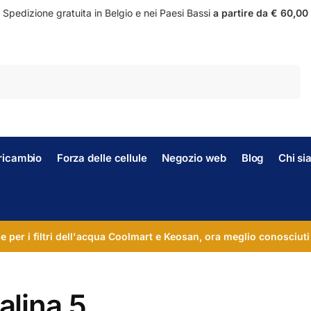
Spedizione gratuita in Belgio e nei Paesi Bassi
a partire da € 60,00
Ricerca
i ricambio
Forza delle cellule
Negozio web
Blog
Chi s
le per i filtri dell'acqua Coolmart e Keosan, ora meglio conosciuti
alina 5