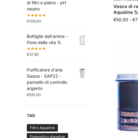
di filtri e pietre - pH
Vasca di ra
neutro
Aqualine 5
€
50,00
-
€
7
€
109,00
Bottiglia dell'anima -
Fiore della vita 1L
€
37,90
Purificatore d'aria
Saqua - SAP22 -
pannello di controllo
argento
€
615,00
TAG
Filtro Aqualine
Dispositivo Aqualine