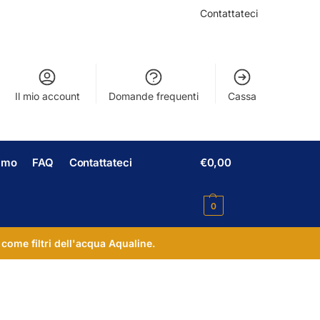
Contattateci
Il mio account
Domande frequenti
Cassa
iamo
FAQ
Contattateci
€
0,00
0
 come filtri dell'acqua Aqualine.