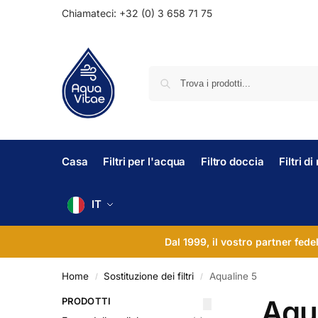
Chiamateci: +32 (0) 3 658 71 75
Casa
Filtri per l'acqua
Filtro doccia
Filtri d
IT
Dal 1999, il vostro partner fede
Home
Sostituzione dei filtri
Aqualine 5
/
/
Aqu
PRODOTTI