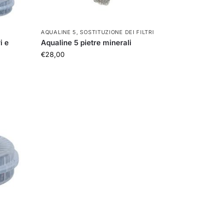
AQUALINE 5
,
SOSTITUZIONE DEI FILTRI
i e
Aqualine 5 pietre minerali
€
28,00