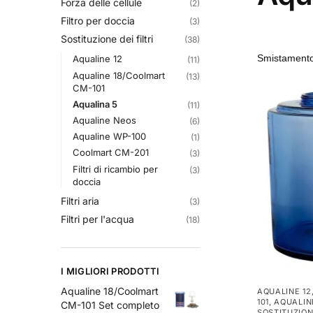
Forza delle cellule
(2)
Filtro per doccia
(3)
Sostituzione dei filtri
(38)
Aqualine 12
(11)
Aqualine 18/Coolmart
(13)
CM-101
Aqualina 5
(11)
Aqualine Neos
(6)
Aqualine WP-100
(1)
Coolmart CM-201
(3)
Filtri di ricambio per
(3)
doccia
Filtri aria
(3)
Filtri per l'acqua
(18)
I MIGLIORI PRODOTTI
Aqualine 18/Coolmart
AQUALINE 12
101
,
AQUALIN
CM-101 Set completo
SOSTITUZIONE