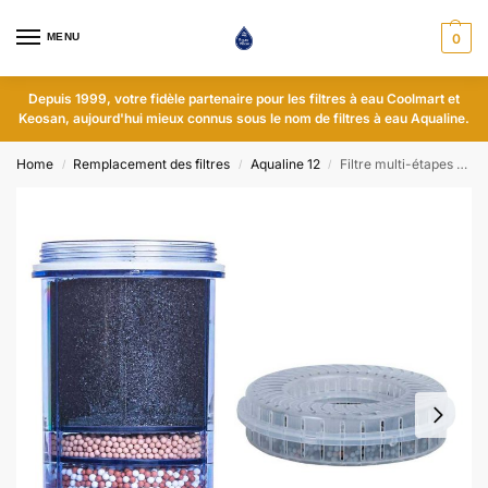
MENU
0
Depuis 1999, votre fidèle partenaire pour les filtres à eau Coolmart et
Keosan, aujourd'hui mieux connus sous le nom de filtres à eau Aqualine.
Home
Remplacement des filtres
Aqualine 12
Filtre multi-étapes Aqualine 12 - alcalin
/
/
/