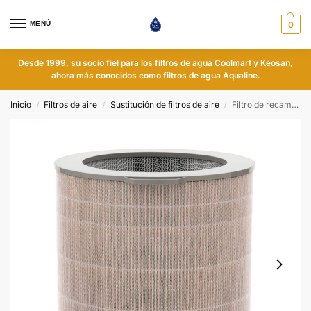
MENÚ
0
Desde 1999, su socio fiel para los filtros de agua Coolmart y Keosan,
ahora más conocidos como filtros de agua Aqualine.
Inicio
Filtros de aire
Sustitución de filtros de aire
Filtro de recambio para purificador de aire Saqua
/
/
/