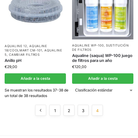
AQUALINE WP-100
,
SUSTITUCIÓN
AQUALINE 12
,
AQUALINE
DE FILTROS
18/COOLMART CM-101
,
AQUALINE
5
,
CAMBIAR FILTROS
Aqualine (saqua) WP-100 juego
Anillo pH
de filtros para un año
€
29,00
€
120,00
Añadir a la cesta
Añadir a la cesta
Se muestran los resultados 37-38 de
un total de 38 resultados
1
2
3
4