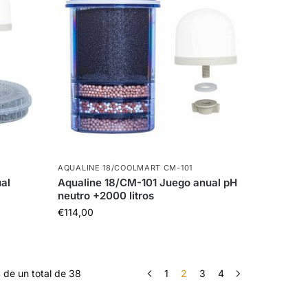
AQUALINE 18/COOLMART CM-101
al
Aqualine 18/CM-101 Juego anual pH
neutro +2000 litros
€
114,00
 de un total de 38
1
2
3
4