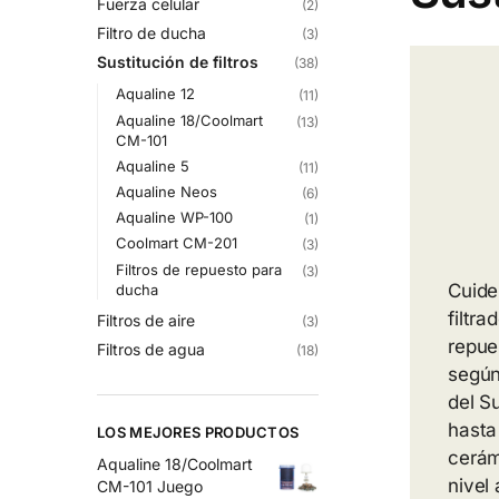
Fuerza celular
(2)
Filtro de ducha
(3)
Sustitución de filtros
(38)
Aqualine 12
(11)
Aqualine 18/Coolmart
(13)
CM-101
Aqualine 5
(11)
Aqualine Neos
(6)
Aqualine WP-100
(1)
Coolmart CM-201
(3)
Filtros de repuesto para
(3)
Cuide
ducha
filtr
Filtros de aire
(3)
repue
Filtros de agua
(18)
según
del S
hasta
LOS MEJORES PRODUCTOS
cerám
Aqualine 18/Coolmart
nivel
CM-101 Juego