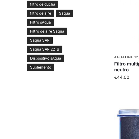
filtro de ducha
filtro de aire
Saqua
Filtro sAqua
Filtro de aire Saqua
Saqua SAP
Saqua SAP 22-B
AQUALINE 12
Dispositivo sAqua
Filtro mult
Suplemento
neutro
€
44,00