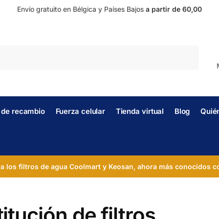
Envío gratuito en Bélgica y Países Bajos
a partir de 60,00
Buscar en
s de recambio
Fuerza celular
Tienda virtual
Blog
Quié
ra los filtros de agua Coolmart y Keosan, ahora más conocidos c
itución de filtros