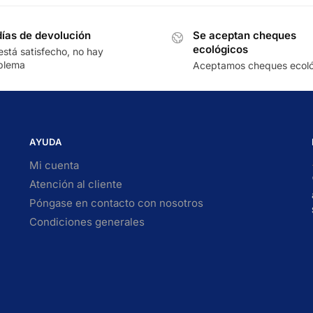
días de devolución
Se aceptan cheques
ecológicos
está satisfecho, no hay
blema
Aceptamos cheques ecoló
AYUDA
Mi cuenta
Atención al cliente
Póngase en contacto con nosotros
Condiciones generales