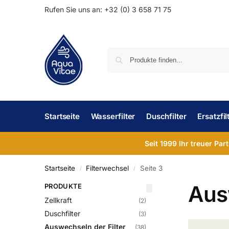
Rufen Sie uns an: +32 (0) 3 658 71 75
Startseite
Wasserfilter
Duschfilter
Ersatzfil
Seit 1999 Ihr treuer Par
Startseite
Filterwechsel
Seite 3
/
/
Aus
PRODUKTE
Zellkraft
(2)
Duschfilter
(3)
Auswechseln der Filter
(38)