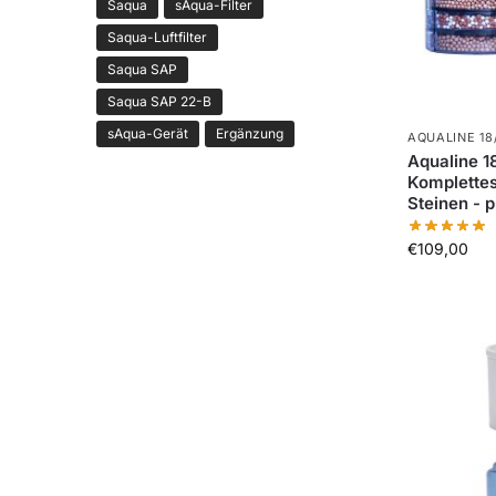
Saqua
sAqua-Filter
Saqua-Luftfilter
Saqua SAP
Saqua SAP 22-B
sAqua-Gerät
Ergänzung
AQUALINE 18
Aqualine 1
Komplettes 
Steinen - 
€
109,00