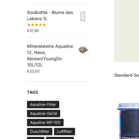
Soulbottle - Blume des
Lebens 1L
€
37,90
Mineralsteine Aqualine
12, Neos,
Keosan/YoungDo
10L/12L
€
33,00
TAGS
Aqualine-Filter
Aqualine-Gerät
Aqualine WP-100
Duschfilter
Luftfilter