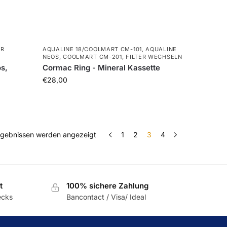
ER
AQUALINE 18/COOLMART CM-101
,
AQUALINE
NEOS
,
COOLMART CM-201
,
FILTER WECHSELN
os,
Cormac Ring - Mineral Kassette
€
28,00
rgebnissen werden angezeigt
1
2
3
4
t
100% sichere Zahlung
ecks
Bancontact / Visa/ Ideal