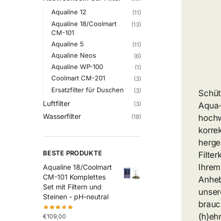
Aqualine 12
(11)
Aqualine 18/Coolmart
(13)
CM-101
Aqualine 5
(11)
Aqualine Neos
(6)
Aqualine WP-100
(1)
Coolmart CM-201
(3)
Ersatzfilter für Duschen
(3)
Schüt
Luftfilter
(3)
Aqua-
Wasserfilter
(18)
hochw
korre
herge
BESTE PRODUKTE
Filte
Ihrem
Aqualine 18/Coolmart
CM-101 Komplettes
Anheb
Set mit Filtern und
unser
Steinen - pH-neutral
brauc
(h)eh
€
109,00