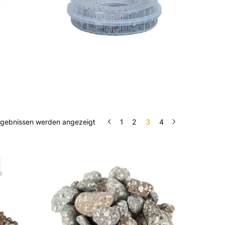
rgebnissen werden angezeigt
1
2
3
4