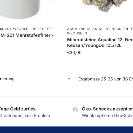
M-201
,
WECHSEL DER FILTER
AQUALINE 12
,
AQUALINE NEOS
,
FILT
WECHSELN
M-201 Mehrstufenfilter -
Mineralsteine Aqualine 12, Ne
Keosan/YoungDo 10L/12L
€
33,00
Ergebnisse 25-36 von 38 E
Tage Geld zurück
Öko-Schecks akzeptier
ht zufrieden, kein Problem
Wir akzeptieren Öko-Sch