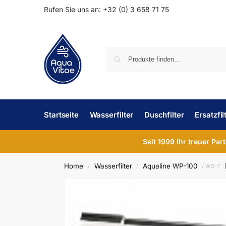
Rufen Sie uns an: +32 (0) 3 658 71 75
Startseite
Wasserfilter
Duschfilter
Ersatzfil
Seit 1999 Ihr treuer Par
Home
Wasserfilter
Aqualine WP-100
/
/
/ WS-7