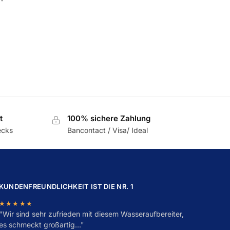
t
100% sichere Zahlung
ecks
Bancontact / Visa/ Ideal
KUNDENFREUNDLICHKEIT IST DIE NR. 1
★★★★★
"
W
ir sind sehr zufrieden mit diesem Wasseraufbereiter,
es schmeckt großartig..."