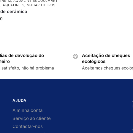
INE 12
,
AQUALINE 18/COOLMART
1
,
AQUALINE 5
,
MUDAR FILTROS
o de cerâmica
00
dias de devolução do
Aceitação de cheques
heiro
ecológicos
 satisfeito, não há problema
Aceitamos cheques ecoló
AJUDA
A minha conta
Serviço ao cliente
Contactar-nos