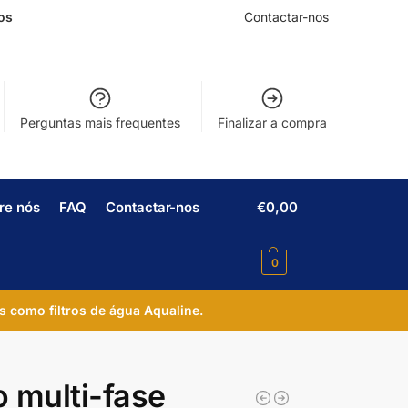
os
Contactar-nos
Perguntas mais frequentes
Finalizar a compra
re nós
FAQ
Contactar-nos
€
0,00
0
s como filtros de água Aqualine.
ro multi-fase