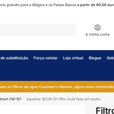
vio gratuito para a Bélgica e os Países Baixos
a partir de 60,00 eur
Pesquisar
A minha conta
s de substituição
Força celular
Loja virtual
Blogue
Sob
 para os filtros de água Coolmart e Keosan, agora mais conhecido
lmart CM-101
Aqualine 18/CM-101 filtro multi-fase pH neutro
/
Filt