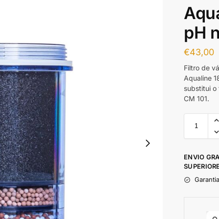
Aqua
pH n
€
43,00
Filtro de 
Aqualine 1
substitui o
CM 101.
ENVIO GR
SUPERIORE
Garanti