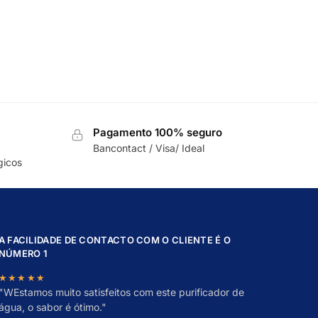
Pagamento 100% seguro
Bancontact / Visa/ Ideal
gicos
A FACILIDADE DE CONTACTO COM O CLIENTE É O
NÚMERO 1
★★★★★
"
W
Estamos muito satisfeitos com este purificador de
água, o sabor é ótimo."