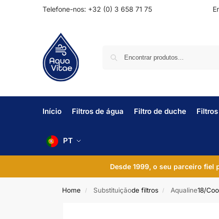
Telefone-nos: +32 (0) 3 658 71 75
En
Início
Filtros de água
Filtro de duche
Filtro
PT
Desde 1999, o seu parceiro fiel
Home
Substituição
de filtros
Aqualine
18/Coo
/
/