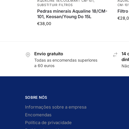
AQUALINE 18/COOLMART CM-101
,
AQUAL
SUBSTITUIR FILTROS
CM-10
Pedras minerais Aqualine 18/CM-
Filtr
101, Keosan/Young Do 15L
€
28,
€
38,00
Envio gratuito
14 
din
Todas as encomendas superiores
a 60 euros
Não
SOBRE NÓS
Informações sobre a empresa
Encomendas
Política de privacidade