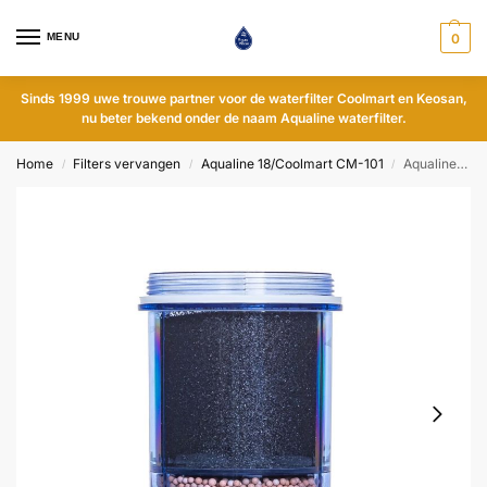
MENU
0
Sinds 1999 uwe trouwe partner voor de waterfilter Coolmart en Keosan,
nu beter bekend onder de naam Aqualine waterfilter.
Home
Filters vervangen
Aqualine 18/Coolmart CM-101
Aqualine 18/CM-101 meerstappenfilter pH-neutraal
/
/
/