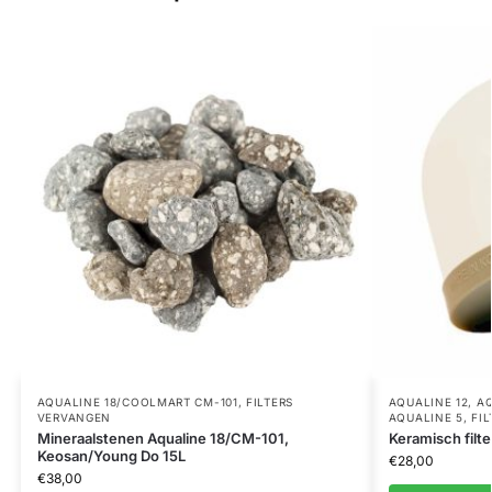
AQUALINE 18/COOLMART CM-101
,
FILTERS
AQUALINE 12
,
AQ
VERVANGEN
AQUALINE 5
,
FI
Mineraalstenen Aqualine 18/CM-101,
Keramisch filte
Keosan/Young Do 15L
€
28,00
€
38,00