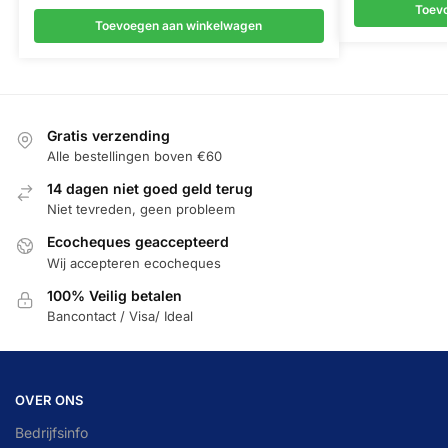
Toev
Toevoegen aan winkelwagen
Gratis verzending
Alle bestellingen boven €60
14 dagen niet goed geld terug
Niet tevreden, geen probleem
Ecocheques geaccepteerd
Wij accepteren ecocheques
100% Veilig betalen
Bancontact / Visa/ Ideal
OVER ONS
Bedrijfsinfo