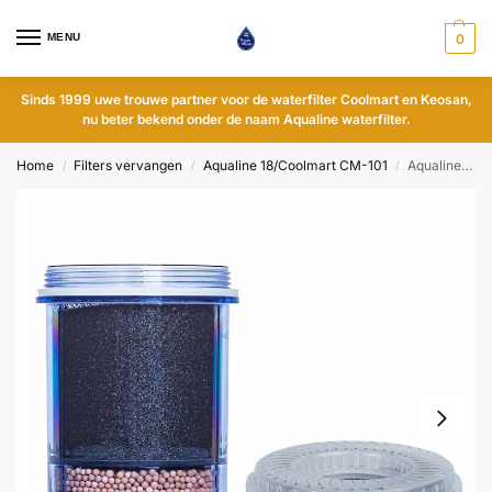
MENU
0
Sinds 1999 uwe trouwe partner voor de waterfilter Coolmart en Keosan,
nu beter bekend onder de naam Aqualine waterfilter.
Home
Filters vervangen
Aqualine 18/Coolmart CM-101
Aqualine 18/CM-101 meerstappenfilter alkalisch met Ph-ring – nieuw
/
/
/