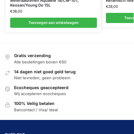
Mineraalstenen Aqualine 18/CM-101,
Keramisch filte
Keosan/Young Do 15L
€
28,00
€
38,00
Toev
Toevoegen aan winkelwagen
Gratis verzending
Alle bestellingen boven €60
14 dagen niet goed geld terug
Niet tevreden, geen probleem
Ecocheques geaccepteerd
Wij accepteren ecocheques
100% Veilig betalen
Bancontact / Visa/ Ideal