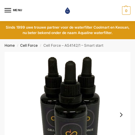
MENU
0
Sinds 1999 uwe trouwe partner voor de waterfilter Coolmart en Keosan,
nu beter bekend onder de naam Aqualine waterfilter.
Home
Cell Force
Cell Force – AS4142/1 – Smart start
/
/