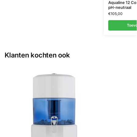
Aqualine 12 Com
pH-neutraal
€
105,00
Toev
Klanten kochten ook