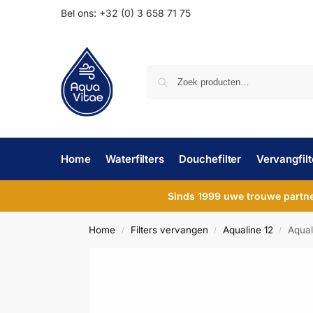
Bel ons: +32 (0) 3 658 71 75
Home
Waterfilters
Douchefilter
Vervangfilt
Sinds 1999 uwe trouwe partner
Home
Filters vervangen
Aqualine 12
Aqual
/
/
/