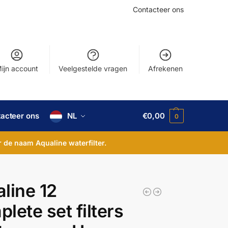
Contacteer ons
ijn account
Veelgestelde vragen
Afrekenen
acteer ons
NL
€
0,00
0
 de naam Aqualine waterfilter.
line 12
lete set filters