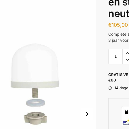
en s
neut
€
105,00
Complete se
3 jaar voo
GRATIS V
€60
14 dage