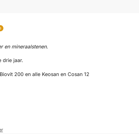
0
er en mineraalstenen.
 drie jaar.
e Biovit 200 en alle Keosan en Cosan 12
er