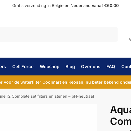
Gratis verzending in Belgïe en Nederland
vanaf €60.00
Zoeken
M
ers
Cell Force
Webshop
Blog
Over ons
FAQ
Cont
 voor de waterfilter Coolmart en Keosan, nu beter bekend onder
ine 12 Complete set filters en stenen – pH-neutraal
Aqua
Comp