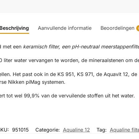
Beschrijving
Aanvullende informatie
Beoordelingen
rd met een
keramisch filter, een pH-neutraal meerstappenfilt
000 liter water vervangen te worden, de mineraalstenen om de
dellen. Het past ook in de KS 951, KS 971, de Aquavit 12, d
iverse Nikken piMag systemen.
ert tot wel 99,9% van de vervuilende stoffen uit het water.
SKU:
951015
Categorie:
Aqualine 12
Tag:
Aqualine filt