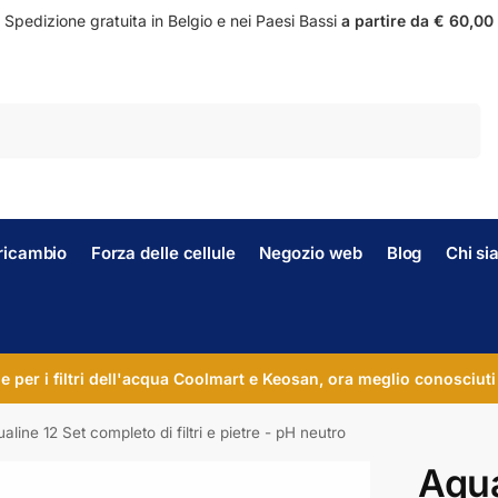
Spedizione gratuita in Belgio e nei Paesi Bassi
a partire da € 60,00
Ricerca
i ricambio
Forza delle cellule
Negozio web
Blog
Chi s
le per i filtri dell'acqua Coolmart e Keosan, ora meglio conosciuti
aline 12 Set completo di filtri e pietre - pH neutro
Aqua