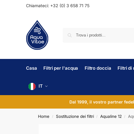
Chiamateci: +32 (0) 3 658 71 75
Casa
Filtri per l'acqua
Filtro doccia
Filtri d
IT
Dal 1999, il vostro partner fede
Home
Sostituzione dei filtri
Aqualine 12
Aqu
/
/
/