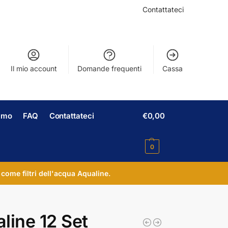
Contattateci
Il mio account
Domande frequenti
Cassa
iamo
FAQ
Contattateci
€
0,00
0
 come filtri dell'acqua Aqualine.
line 12 Set