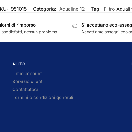
KU:
951015
Categoria:
Aqualine 12
Tag:
Filtro
Aquali
giorni di rimborso
Si accettano eco-asseg
 soddisfatti, nessun problema
Accettiamo assegni ecolog
AIUTO
Il mio account
Servizio clienti
Contattateci
Termini e condizioni generali