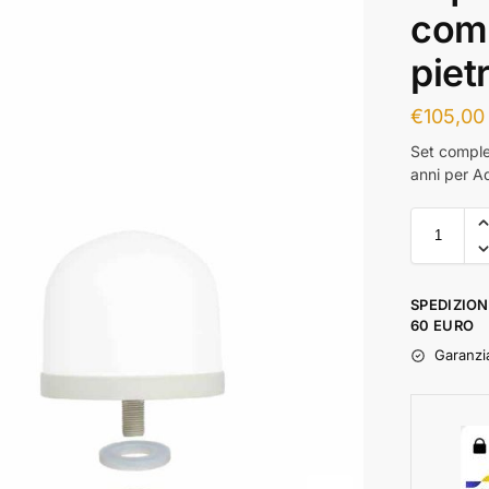
comp
piet
€
105,00
Set complet
anni per A
SPEDIZION
60 EURO
Garanzia