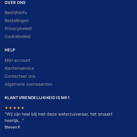
OVER ONS
Bedrijfsinfo
Bestellingen
Privacybeleid
Cookiebeleid
HELP
Mijn account
Klantenservice
Contacteer ons
Algemene voorwaarden
KLANTVRIENDELIJKHEID IS NR 1
★★★★★
“
W
ij zijn heel blij met deze waterzuiveraar, het smaakt
heerlijk. .”
Steven P.