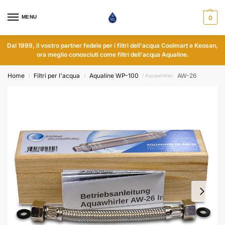
MENU
0
Dal 1999, il vostro partner fedele per i filtri dell'acqua Coolmart e Keosan,
ora meglio conosciuti come filtri dell'acqua Aqualine.
Home
Filtri per l'acqua
Aqualine WP-100
AW-26
/
/
/ Aquawhirler