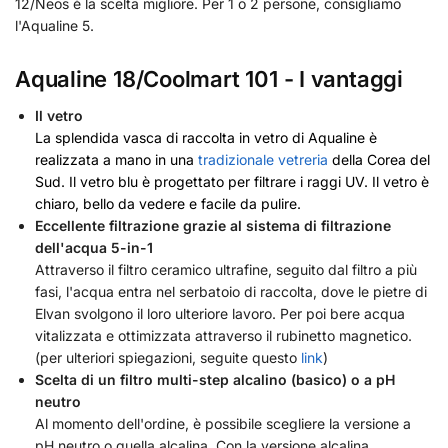
12/Neos è la scelta migliore. Per 1 o 2 persone, consigliamo
l'Aqualine 5.
Aqualine 18/Coolmart 101 - I vantaggi
Il vetro
La splendida vasca di raccolta in vetro di Aqualine è
realizzata a mano in una
tradizionale vetreria
della Corea del
Sud. Il vetro blu è progettato per filtrare i raggi UV. Il vetro è
chiaro, bello da vedere e facile da pulire.
Eccellente filtrazione grazie al sistema di filtrazione
dell'acqua 5-in-1
Attraverso il filtro ceramico ultrafine, seguito dal filtro a più
fasi, l'acqua entra nel serbatoio di raccolta, dove le pietre di
Elvan svolgono il loro ulteriore lavoro. Per poi bere acqua
vitalizzata e ottimizzata attraverso il rubinetto magnetico.
(per ulteriori spiegazioni, seguite questo
link
)
Scelta di un filtro multi-step alcalino (basico) o a pH
neutro
Al momento dell'ordine, è possibile scegliere la versione a
pH neutro o quella alcalina. Con la versione alcalina,