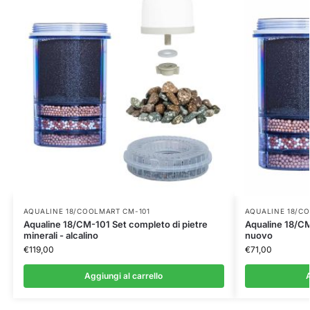
AQUALINE 18/COOLMART CM-101
AQUALINE 18/C
Aqualine 18/CM-101 Set completo di pietre
Aqualine 18/CM
minerali - alcalino
nuovo
€
119,00
€
71,00
Aggiungi al carrello
A