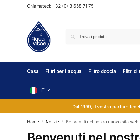
Chiamateci: +32 (0) 3 658 71 75
Casa
Filtri per l'acqua
Filtro doccia
Filtri d
IT
Dal 1999, il vostro partner fede
Home
Notizie
Benvenuti nel nostro nuovo sito web:
/
/
Benvenuti nel nost