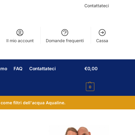
Contattateci
Il mio account
Domande frequenti
Cassa
iamo
FAQ
Contattateci
€
0,00
0
 come filtri dell'acqua Aqualine.