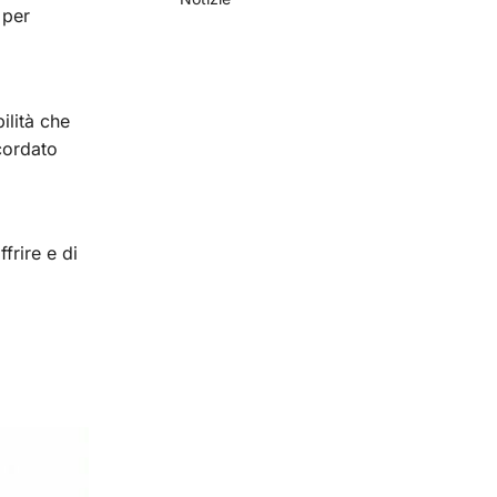
 per
ilità che
cordato
frire e di