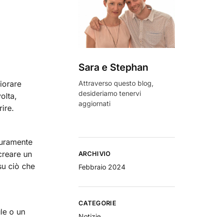
Sara e Stephan
Attraverso questo blog,
iorare
desideriamo tenervi
olta,
aggiornati
rire.
duramente
creare un
ARCHIVIO
su ciò che
Febbraio 2024
CATEGORIE
ule o un
Notizie