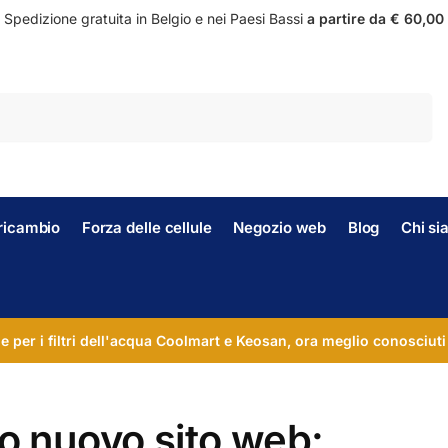
Spedizione gratuita in Belgio e nei Paesi Bassi
a partire da € 60,00
Ricerca
i ricambio
Forza delle cellule
Negozio web
Blog
Chi s
le per i filtri dell'acqua Coolmart e Keosan, ora meglio conosciuti
ro nuovo sito web: